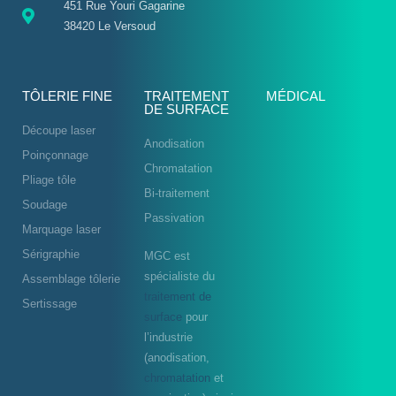
451 Rue Youri Gagarine
38420 Le Versoud
TÔLERIE FINE
TRAITEMENT
MÉDICAL
DE SURFACE
Découpe laser
Anodisation
Poinçonnage
Chromatation
Pliage tôle
Bi-traitement
Soudage
Passivation
Marquage laser
Sérigraphie
MGC est
spécialiste du
Assemblage tôlerie
traitement de
Sertissage
surface
pour
l’industrie
(anodisation,
chromatation
et