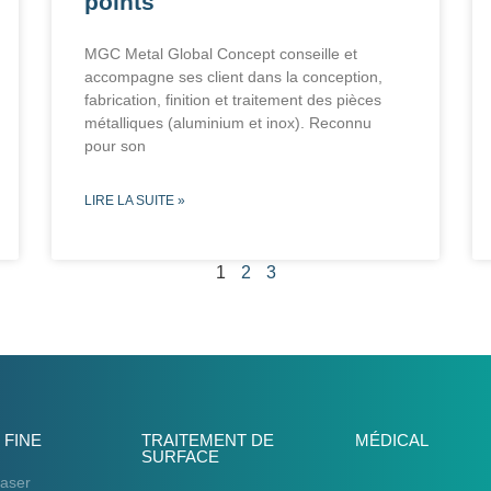
points
MGC Metal Global Concept conseille et
accompagne ses client dans la conception,
fabrication, finition et traitement des pièces
métalliques (aluminium et inox). Reconnu
pour son
LIRE LA SUITE »
1
2
3
 FINE
TRAITEMENT DE
MÉDICAL
SURFACE
aser