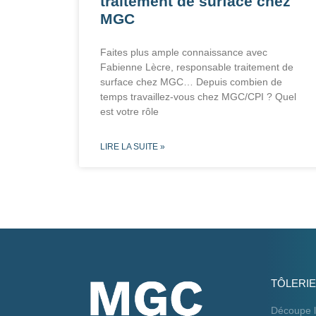
traitement de surface chez
MGC
Faites plus ample connaissance avec
Fabienne Lècre, responsable traitement de
surface chez MGC… Depuis combien de
temps travaillez-vous chez MGC/CPI ? Quel
est votre rôle
LIRE LA SUITE »
TÔLERIE
Découpe l